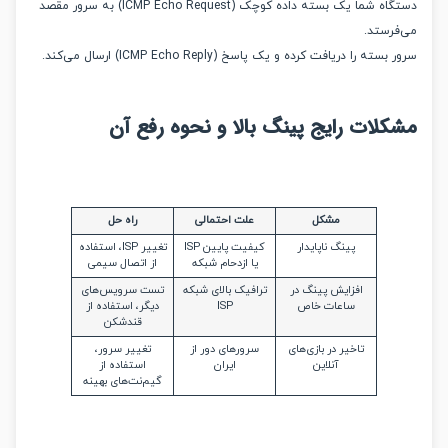
دستگاه شما یک بسته داده کوچک (ICMP Echo Request) به سرور مقصد
رستد.
ه را دریافت کرده و یک پاسخ (ICMP Echo Reply) ارسال می‌کند.
لات رایج پینگ بالا و نحوه رفع آن
مشکل
علت احتمالی
راه حل
پینگ ناپایدار
کیفیت پایین ISP
تغییر ISP، استفاده
یا ازدحام شبکه
از اتصال سیمی
افزایش پینگ در
ترافیک بالای شبکه
تست سرویس‌های
ساعات خاص
ISP
دیگر، استفاده از
قندشکن
تاخیر در بازی‌های
سرورهای دور از
تغییر سرور،
آنلاین
ایران
استفاده از
گیم‌نت‌های بهینه