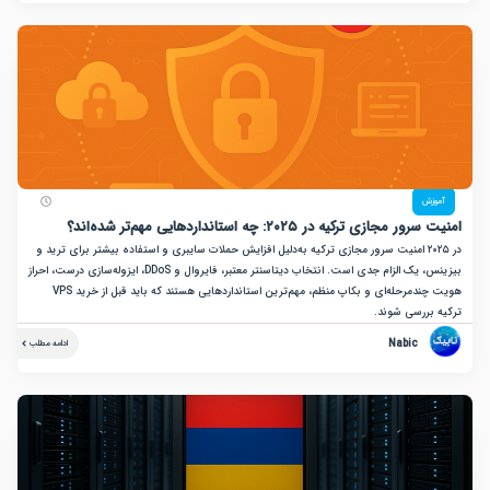
زش
جازی ترکیه در ۲۰۲۵: چه استانداردهایی مهم‌تر شده‌اند؟
در ۲۰۲۵ امنیت سرور مجازی ترکیه به‌دلیل افزایش حملات سایبری و استفاده بیشتر برای ترید و
بیزینس، یک الزام جدی است. انتخاب دیتاسنتر معتبر، فایروال و DDoS، ایزوله‌سازی درست، احراز
هویت چندمرحله‌ای و بکاپ منظم، مهم‌ترین استانداردهایی هستند که باید قبل از خرید VPS
بررسی شوند.
Nabic
ادامه مطلب