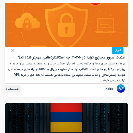
زش
جازی ترکیه در ۲۰۲۵: چه استانداردهایی مهم‌تر شده‌اند؟
در ۲۰۲۵ امنیت سرور مجازی ترکیه به‌دلیل افزایش حملات سایبری و استفاده بیشتر برای ترید و
بیزینس، یک الزام جدی است. انتخاب دیتاسنتر معتبر، فایروال و DDoS، ایزوله‌سازی درست، احراز
هویت چندمرحله‌ای و بکاپ منظم، مهم‌ترین استانداردهایی هستند که باید قبل از خرید VPS
بررسی شوند.
Nabic
ادامه مطلب