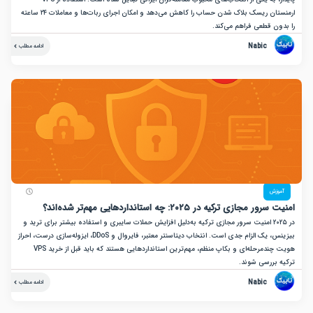
ارمنستان ریسک بلاک شدن حساب را کاهش می‌دهد و امکان اجرای ربات‌ها و معاملات ۲۴ ساعته
ن قطعی فراهم می‌کند.
Nabic
ادامه مطلب
زش
جازی ترکیه در ۲۰۲۵: چه استانداردهایی مهم‌تر شده‌اند؟
در ۲۰۲۵ امنیت سرور مجازی ترکیه به‌دلیل افزایش حملات سایبری و استفاده بیشتر برای ترید و
بیزینس، یک الزام جدی است. انتخاب دیتاسنتر معتبر، فایروال و DDoS، ایزوله‌سازی درست، احراز
هویت چندمرحله‌ای و بکاپ منظم، مهم‌ترین استانداردهایی هستند که باید قبل از خرید VPS
بررسی شوند.
Nabic
ادامه مطلب