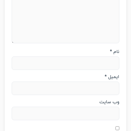
م
*
میل
*
‌ سایت