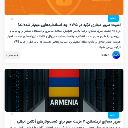
زش
جازی ترکیه در ۲۰۲۵: چه استانداردهایی مهم‌تر شده‌اند؟
در ۲۰۲۵ امنیت سرور مجازی ترکیه به‌دلیل افزایش حملات سایبری و استفاده بیشتر برای ترید و
بیزینس، یک الزام جدی است. انتخاب دیتاسنتر معتبر، فایروال و DDoS، ایزوله‌سازی درست، احراز
هویت چندمرحله‌ای و بکاپ منظم، مهم‌ترین استانداردهایی هستند که باید قبل از خرید VPS
بررسی شوند.
Nabic
ادامه مطلب
زش
نستان: ۷ مزیت مهم برای کسب‌وکارهای آنلاین ایرانی
سرور مجازی ارمنستان چیست و چه مزایایی دارد؟ در این راهنمای کامل، با 7 مزیت اصلی سرور