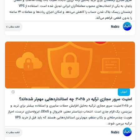
ازی ارمنستان برای ترید به‌دلیل ارائه آی‌پی ثابت، امنیت بالا، پینگ مناسب و اتصال
پایدار، به یکی از انتخاب‌های محبوب معامله‌گران ایرانی تبدیل شده است. استفاده از VPS
ارمنستان ریسک بلاک شدن حساب را کاهش می‌دهد و امکان اجرای ربات‌ها و معاملات ۲۴ ساعته
ن قطعی فراهم می‌کند.
Nabic
ادامه مطلب
زش
جازی ترکیه در ۲۰۲۵: چه استانداردهایی مهم‌تر شده‌اند؟
در ۲۰۲۵ امنیت سرور مجازی ترکیه به‌دلیل افزایش حملات سایبری و استفاده بیشتر برای ترید و
بیزینس، یک الزام جدی است. انتخاب دیتاسنتر معتبر، فایروال و DDoS، ایزوله‌سازی درست، احراز
هویت چندمرحله‌ای و بکاپ منظم، مهم‌ترین استانداردهایی هستند که باید قبل از خرید VPS
بررسی شوند.
Nabic
ادامه مطلب