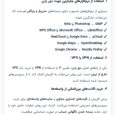
جهت دور زدن
ی از نرم‌افزارهای محبوب دارای نسخه‌های
متن‌باز و رایگان
هستند که
وانند جایگزین شوند:
Photoshop → GI یا Krita
Microsoft Office → LibreOffi یا WPS Office
Google Drive → pClo یا NextCloud
Google Maps → OpenStreetMa
Google Chrome → Mozilla Firefo
:
ز راه‌های اصلی
دور زدن
، تغییر IP با استفاده از
VPN
یا خرید یک
VPS
از ایران
است. این روش می‌تواند به کاربران کمک کند تا از سرویس‌های
د شده استفاده کنند.
:
کاربران از
کارت‌های اعتباری مجازی
و
سایت‌های واسطه‌ای
برای خرید
س‌های تحریمی استفاده می‌کنند. البته، این روش خطرات خاص خود را
 مانند
بسته شدن ناگهانی حساب
در صورت شناسایی موقعیت