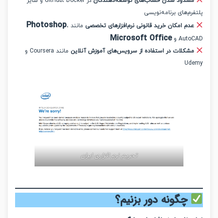
سدود شدن حساب‌های توسعه‌دهندگان
در GitHub، Docker و سایر
م‌های برنامه‌نویسی
Photoshop
دم امکان خرید قانونی نرم‌افزارهای تخصصی
مانند
،
Microsoft Office
Aut و
شکلات در استفاده از سرویس‌های آموزش آنلاین
مانند Coursera و
Ud
تحریم نرم افزاری ایران
چگونه دور بزنیم؟