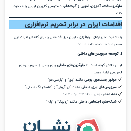
روسافت، آمازون، ادوبی و گیت‌هاب
دسترسی کاربران ایرانی را محدود
امات ایران در برابر تحریم نرم‌افزاری
دید تحریم‌های نرم‌افزاری، ایران نیز اقداماتی را برای کاهش اثرات این
دیت‌ها انجام داده است:
:
ن تلاش کرده است تا
جایگزین‌های داخلی
برای برخی از سرویس‌های
می ارائه دهد:
وتور جستجوی بومی
مانند “یوز” و “پارسی‌جو”
رویس‌های ابری داخلی
مانند “ابر آروان” و “هاستینگ داخلی”
قشه‌های بومی
مانند “نشان” و “بلد”
بکه‌های اجتماعی داخلی
مانند “روبیکا” و “بله”