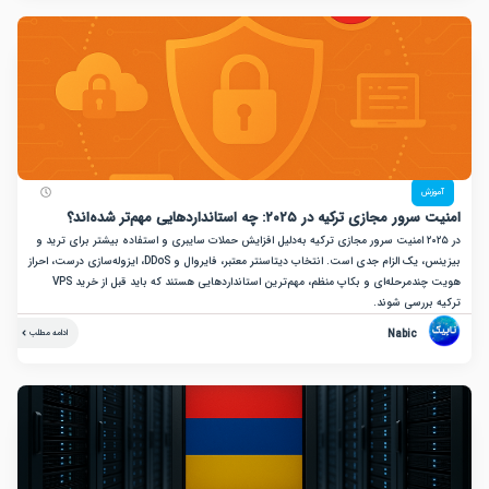
زش
جازی ترکیه در ۲۰۲۵: چه استانداردهایی مهم‌تر شده‌اند؟
در ۲۰۲۵ امنیت سرور مجازی ترکیه به‌دلیل افزایش حملات سایبری و استفاده بیشتر برای ترید و
بیزینس، یک الزام جدی است. انتخاب دیتاسنتر معتبر، فایروال و DDoS، ایزوله‌سازی درست، احراز
هویت چندمرحله‌ای و بکاپ منظم، مهم‌ترین استانداردهایی هستند که باید قبل از خرید VPS
بررسی شوند.
Nabic
ادامه مطلب