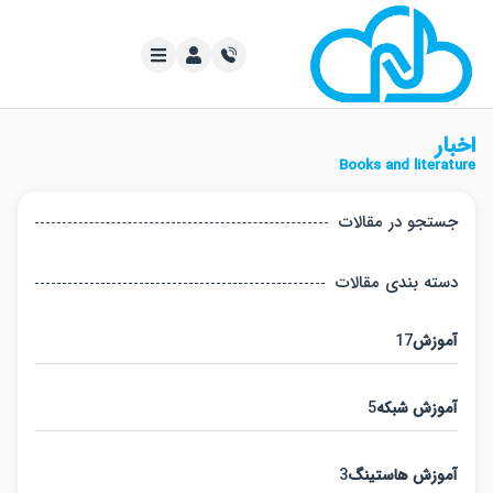
Books and lite
جو در مقالات
 بندی مقالات
زش
17
زش شبکه
5
زش هاستینگ
3