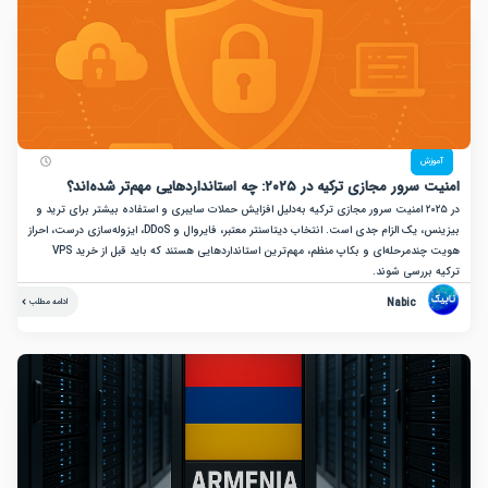
زش
جازی ترکیه در ۲۰۲۵: چه استانداردهایی مهم‌تر شده‌اند؟
در ۲۰۲۵ امنیت سرور مجازی ترکیه به‌دلیل افزایش حملات سایبری و استفاده بیشتر برای ترید و
بیزینس، یک الزام جدی است. انتخاب دیتاسنتر معتبر، فایروال و DDoS، ایزوله‌سازی درست، احراز
هویت چندمرحله‌ای و بکاپ منظم، مهم‌ترین استانداردهایی هستند که باید قبل از خرید VPS
بررسی شوند.
Nabic
ادامه مطلب