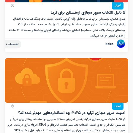
زش
ازی ارمنستان برای ترید به‌دلیل ارائه آی‌پی ثابت، امنیت بالا، پینگ مناسب و اتصال
پایدار، به یکی از انتخاب‌های محبوب معامله‌گران ایرانی تبدیل شده است. استفاده از VPS
ارمنستان ریسک بلاک شدن حساب را کاهش می‌دهد و امکان اجرای ربات‌ها و معاملات ۲۴ ساعته
ن قطعی فراهم می‌کند.
Nabic
ادامه مطلب
زش
جازی ترکیه در ۲۰۲۵: چه استانداردهایی مهم‌تر شده‌اند؟
در ۲۰۲۵ امنیت سرور مجازی ترکیه به‌دلیل افزایش حملات سایبری و استفاده بیشتر برای ترید و
بیزینس، یک الزام جدی است. انتخاب دیتاسنتر معتبر، فایروال و DDoS، ایزوله‌سازی درست، احراز
هویت چندمرحله‌ای و بکاپ منظم، مهم‌ترین استانداردهایی هستند که باید قبل از خرید VPS