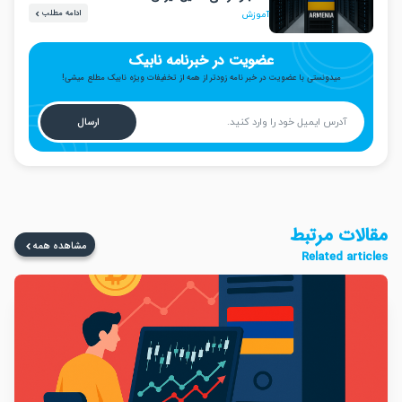
ادامه مطلب
آموزش
عضویت در خبرنامه نابیک
میدونستی با عضویت در خبر نامه زودتر از همه از تخفیفات ویژه نابیک مطلع میشی!
ارسال
ت مرتبط
مشاهده همه
Related a